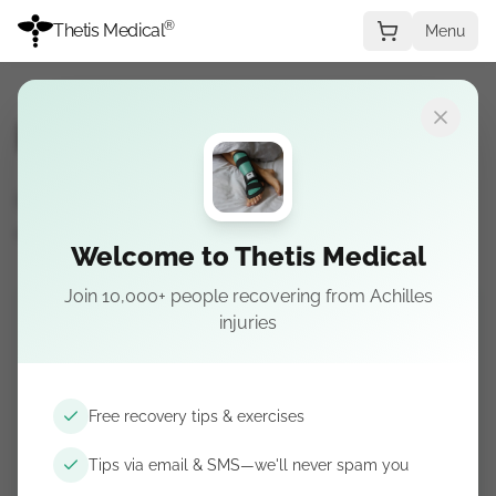
®
Thetis Medical
Menu
Il mio Achille è rotto?
Ricevi consigli di recupero gratuiti
direttamente nella tua casella di posta.
Welcome to Thetis Medical
Join 10,000+ people recovering from Achilles
Ricevi consigli di recupero via email e SMS
injuries
Guida gratuita. Annulla l'iscrizione in qualsiasi
momento.
Free recovery tips & exercises
Tips via email & SMS—we'll never spam you
Iscriviti