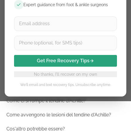
Expert guidance from foot & ankle surgeons
Trova la tua risposta:
Mi sono rotto il tendine d'Achille? Lista di controllo dei
sintomi
Get Free Recovery Tips
Cosa succede quando ti rompi il tendine d'Achille?
No thanks, I'll recover on my own
We'll email and text recovery tips. Unsubscribe anytime.
Come capire se il tendine d'Achille sta per rompersi?
Come ci si rompe il tendine d'Achille?
Come avvengono le lesioni del tendine d'Achille?
Cos'altro potrebbe essere?