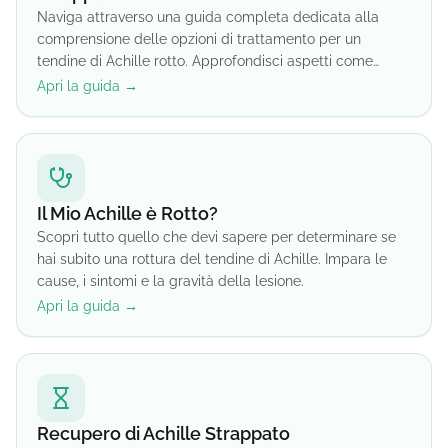
Naviga attraverso una guida completa dedicata alla
comprensione delle opzioni di trattamento per un
tendine di Achille rotto. Approfondisci aspetti come
considerazioni chirurgiche, gestione del dolore post-
Apri la guida →
operatorio e il percorso verso la guarigione.
Il Mio Achille è Rotto?
Scopri tutto quello che devi sapere per determinare se
hai subito una rottura del tendine di Achille. Impara le
cause, i sintomi e la gravità della lesione.
Apri la guida →
Recupero di Achille Strappato