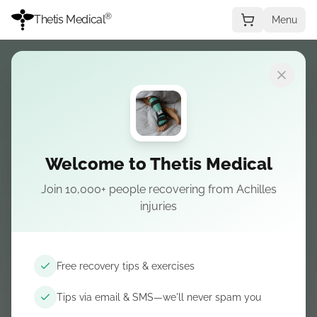
®
Thetis Medical
Menu
PERCORSO DI RECUPERO
Scegli la condizione
Welcome to Thetis Medical
Achilles rupture
Join 10,000+ people recovering from Achilles
guida
injuries
per il paziente
Free recovery tips & exercises
Settimana dopo settimana dall’infortunio
all’attività piena — indicazioni basate su
Tips via email & SMS—we'll never spam you
evidenze.