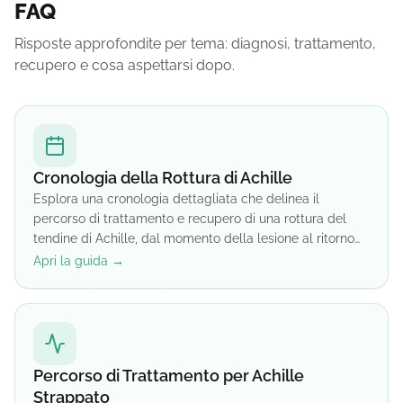
FAQ
Risposte approfondite per tema: diagnosi, trattamento,
recupero e cosa aspettarsi dopo.
Cronologia della Rottura di Achille
Esplora una cronologia dettagliata che delinea il
percorso di trattamento e recupero di una rottura del
tendine di Achille, dal momento della lesione al ritorno
all'attività senza restrizioni. Scopri le fasi cruciali e le
Apri la guida →
tappe lungo il percorso.
Percorso di Trattamento per Achille
Strappato