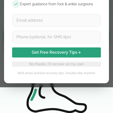
Expert guidance from foot & ankle surgeons
Sette fasi dettagliate
Tappe basate su evidenze
Contenuti revisionati da chirurghi
Aggiungi corso al carrello
Compra kit Achilles rupture
Get Free Recovery Tips
No thanks, I'll recover on my own
We'll email and text recovery tips. Unsubscribe anytime.