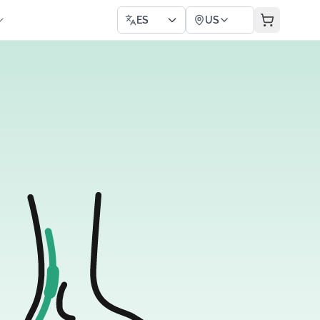
ES
US