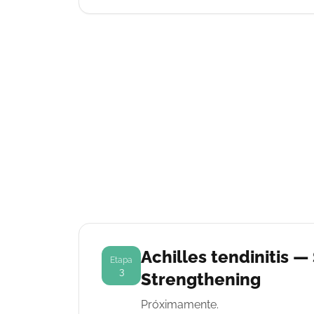
Achilles tendinitis —
Etapa
3
Strengthening
Próximamente.