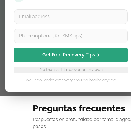
Entiende dolor vs carga, progresa con segu
etapas para volver al deporte.
Principios de carga del tendón
FAQs sobre dolor 
Guía progresiva hasta correr
Añadir curso al carrito
Comprar kit 
Get Free Recovery Tips
No thanks, I'll recover on my own
We'll email and text recovery tips. Unsubscribe anytime.
Preguntas frecuentes
Respuestas en profundidad por tema: diagnós
pasos.