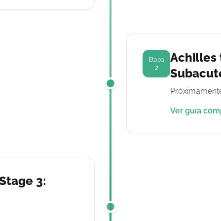
Achilles 
Etapa
2
Subacut
Próximamente
Ver guía com
 Stage 3: