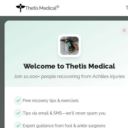
®
Thetis Medical
CARGA Y REHABILITACIÓN
Elegir condición
Welcome to Thetis Medical
Achilles tendi
Join 10,000+ people recovering from Achilles injuries
recuperación 
Free recovery tips & exercises
evidencia
Tips via email & SMS—we'll never spam you
Expert guidance from foot & ankle surgeons