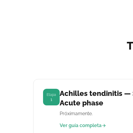
T
Achilles tendinitis —
Etapa
1
Acute phase
Próximamente.
Ver guía completa