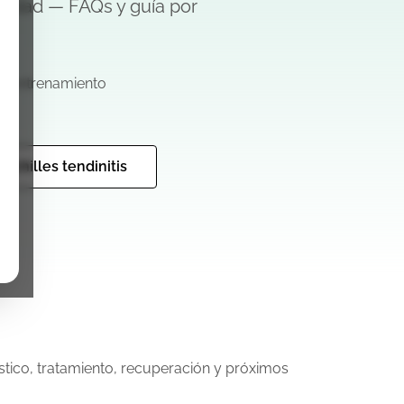
ridad — FAQs y guía por
y entrenamiento
Achilles tendinitis
tico, tratamiento, recuperación y próximos