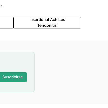
e.
Insertional Achilles
tendonitis
Suscribirse