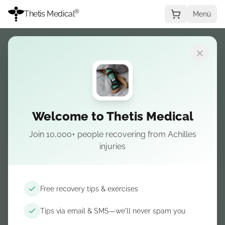
®
Thetis Medical
Menü
Welcome to Thetis Medical
Join 10,000+ people recovering from Achilles
injuries
Free recovery tips & exercises
Tips via email & SMS—we'll never spam you