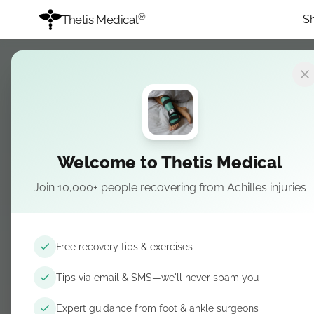
®
Thetis Medical
S
✓
SCELTO DA 5000+ PAZIENTI
Welcome to Thetis Medical
Dormire megl
Join 10,000+ people recovering from Achilles injuries
Recuperare me
Free recovery tips & exercises
L'unico tutore notturno progettato specific
Tips via email & SMS—we'll never spam you
dalla rottura del tendine di Achille.
Togli lo
di dormire
e finalmente ottieni il sonno di c
Expert guidance from foot & ankle surgeons