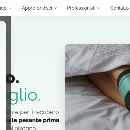
hop
Approfondisci
Professionisti
Contatto
io.
glio.
amente per il recupero
 stivale pesante prima
ui hai bisogno.