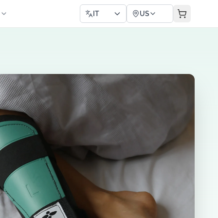
IT
US