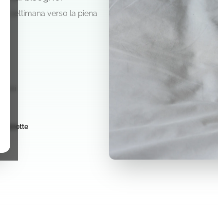
opo settimana verso la piena
giorni
 stanotte