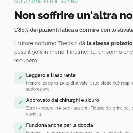
SOLUZIONE PER IL SONNO
Non soffrire un'altra n
L'80% dei pazienti fatica a dormire con lo stivale
Il tutore notturno Thetis ti dà
la stessa protezio
pesa il 90% in meno. Finalmente, un sonno che 
recupero.
Leggero e traspirante
✓
Meno di 200g vs 1,5kg di stivale. Il tuo piede può respi
sudorazione.
Approvato dai chirurghi e sicuro
✓
Zero ri-rotture in 5.000+ pazienti. Fiducia dai principali
caviglia.
Funziona anche per la doccia
✓