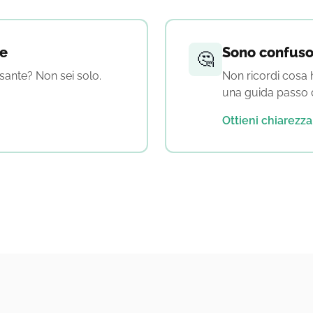
re
Sono confus
🤔
pesante? Non sei solo.
Non ricordi cosa h
una guida passo 
Ottieni chiarezz