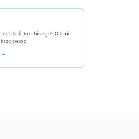
o
a detto il tuo chirurgo? Ottieni
dopo passo.
a →